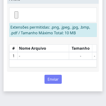
Extensões permitidas: .png, .jpeg, .jpg, .bmp,
.pdf / Tamanho Máximo Total: 10 MB
#
Nome Arquivo
Tamanho
1
-
-
-
Tamanho total dos arquivos
0 MB
Enviar